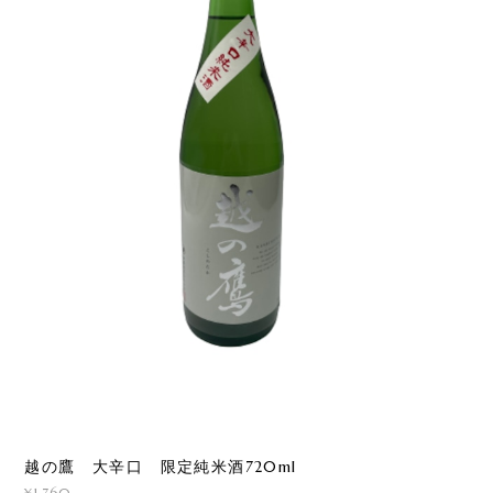
越の鷹 大辛口 限定純米酒720ml
¥1,760