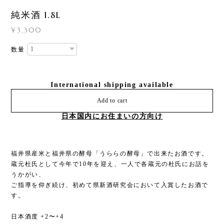
純米酒 1.8L
¥3,300
数量
International shipping available
Add to cart
日本国内にお住まいの方向け
福井県産米と福井県の酵母「うららの酵母」で出来たお酒です。
蔵元杜氏として今年で10年を迎え、一人で各蔵元の杜氏にお話を
うかがい、
ご指導を仰ぎ続け、初めて県新酒研究会において入賞したお酒で
す。
日本酒度 +2〜+4