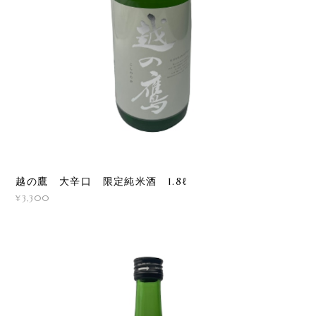
越の鷹 大辛口 限定純米酒 1.8ℓ
¥3,300