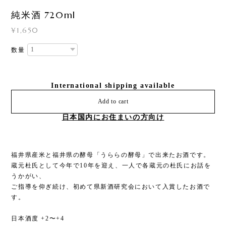
純米酒 720ml
¥1,650
数量
International shipping available
Add to cart
日本国内にお住まいの方向け
福井県産米と福井県の酵母「うららの酵母」で出来たお酒です。
蔵元杜氏として今年で10年を迎え、一人で各蔵元の杜氏にお話を
うかがい、
ご指導を仰ぎ続け、初めて県新酒研究会において入賞したお酒で
す。
日本酒度 +2〜+4