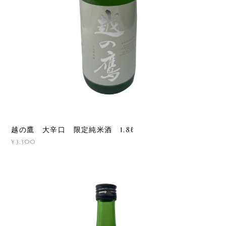
越の鷹 大辛口 限定純米酒 1.8ℓ
¥3,300