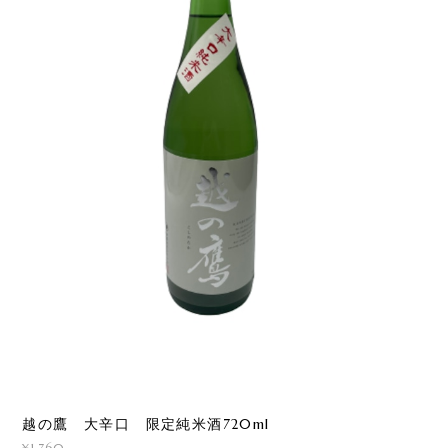
越の鷹 大辛口 限定純米酒720ml
¥1,760